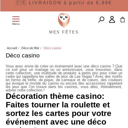
🇫🇷 LIVRAISON à partir de 6,99€
Menu
MES FÊTES
Accueil
Déco de fête
Déco casino
Déco casino
Vous avez envie de créer un événement avec une déco casino ? Que
ce soit pour un mariage ou un anniversaire, vous trouverez, dans
cette collection, une multitude de produits à petits prix pour créer un
cadre qui rappellera les salles de jeux de Las Vegas ! Avec des motifs
en forme de trèfle, de pique, de carreaux et de cœurs, des couleurs
qui évoque le monde du casino ou encore des accessoires rappelant
les jeux que l’on trouve dans les casinos, vous allez, littéralement,
adorer cette collection !
Décoration thème casino:
Faites tourner la roulette et
sortez les cartes pour votre
événement avec une déco