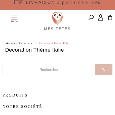
🇫🇷 LIVRAISON à partir de 6,99€
Menu
MES FÊTES
Accueil
Déco de fête
Decoration Thème Italie
Decoration Thème Italie

PRODUITS

NOTRE SOCIÉTÉ
