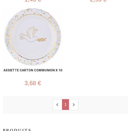
ASSIETTE CARTON COMMUNION X 10
3,68 €
chevron_left
chevron_right
1
PRODUITS
