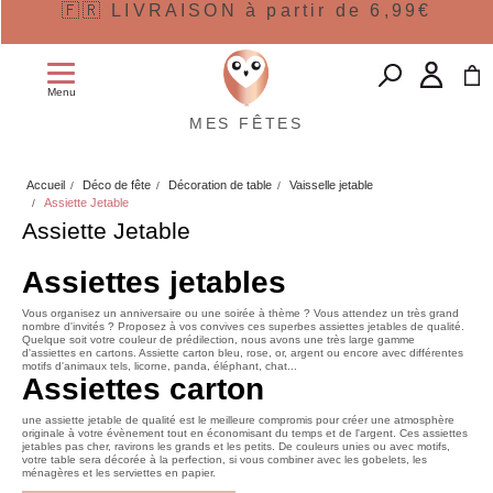
🇫🇷 LIVRAISON à partir de 6,99€
Menu
MES FÊTES
Accueil
Déco de fête
Décoration de table
Vaisselle jetable
Assiette Jetable
Assiette Jetable
Assiettes jetables
Vous organisez un anniversaire ou une soirée à thème ? Vous attendez un très grand
nombre d'invités ? Proposez à vos convives ces superbes assiettes jetables de qualité.
Quelque soit votre couleur de prédilection, nous avons une très large gamme
d'assiettes en cartons. Assiette carton bleu, rose, or, argent ou encore avec différentes
motifs d'animaux tels, licorne, panda, éléphant, chat...
Assiettes carton
une assiette jetable de qualité est le meilleure compromis pour créer une atmosphère
originale à votre évènement tout en économisant du temps et de l'argent. Ces assiettes
jetables pas cher, ravirons les grands et les petits. De couleurs unies ou avec motifs,
votre table sera décorée à la perfection, si vous combiner avec les gobelets, les
ménagères et les serviettes en papier.