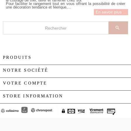
le courage de trier, laver et ramener chez soi.
Pour faciliter le rangement tout en vous offrant la possibilité de créer
une décoration tendance et féerique,...
En savoir plus ...

PRODUITS

NOTRE SOCIÉTÉ

VOTRE COMPTE

STORE INFORMATION
