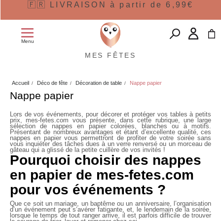
🇫🇷 LIVRAISON à partir de 6,99€
Menu
MES FÊTES
Accueil
Déco de fête
Décoration de table
Nappe papier
Nappe papier
Lors de vos événements, pour décorer et protéger vos tables à petits
prix, mes-fetes.com vous présente, dans cette rubrique, une large
sélection de
nappes en papier
colorées, blanches ou à motifs.
Présentant de nombreux avantages et étant d’excellente qualité, ces
nappes en papier vous permettront de profiter de votre soirée sans
vous inquiéter des tâches dues à un verre renversé ou un morceau de
gâteau qui a glissé de la petite cuillère de vos invités !
Pourquoi choisir des nappes
en papier de mes-fetes.com
pour vos événements ?
Que ce soit un mariage, un baptême ou un anniversaire, l’organisation
d’un événement peut s’avérer fatigante, et, le lendemain de la soirée,
lorsque le temps de tout ranger arrive, il est parfois difficile de trouver