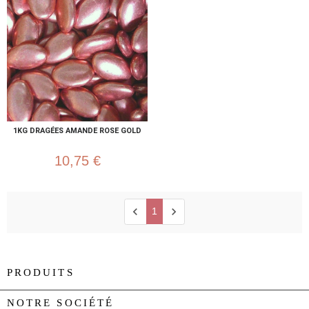
1KG DRAGÉES AMANDE ROSE GOLD
10,75 €
chevron_left
chevron_right
1
PRODUITS

NOTRE SOCIÉTÉ
