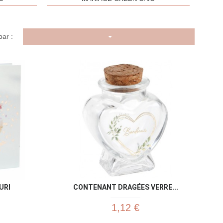
par :
u rapide
Aperçu rapide

URI
CONTENANT DRAGÉES VERRE...
1,12 €