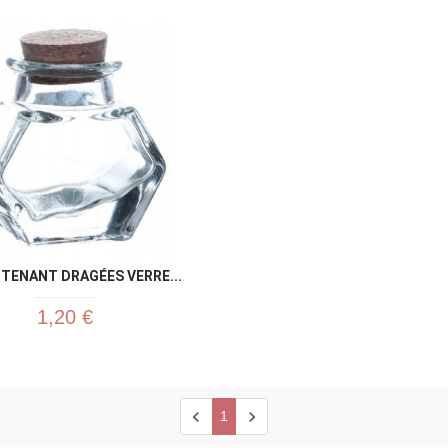
Aperçu rapide
Aperç


NTENANT DRAGÉES VERRE...
1,20 €
chevron_left
chevron_right
1