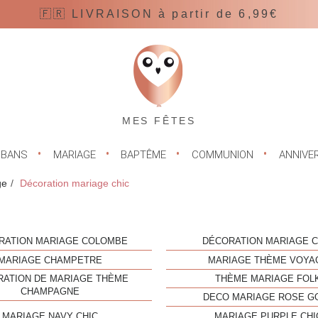
🇫🇷 LIVRAISON à partir de 6,99€
MES FÊTES
UBANS
MARIAGE
BAPTÊME
COMMUNION
ANNIVE
ge
Décoration mariage chic
RATION MARIAGE COLOMBE
DÉCORATION MARIAGE C
MARIAGE CHAMPETRE
MARIAGE THÈME VOYA
RATION DE MARIAGE THÈME
THÈME MARIAGE FOL
CHAMPAGNE
DECO MARIAGE ROSE G
MARIAGE NAVY CHIC
MARIAGE PURPLE CHI