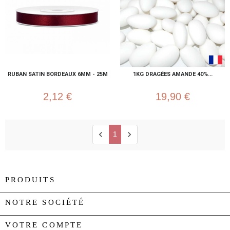
RUBAN SATIN BORDEAUX 6MM - 25M
1KG DRAGÉES AMANDE 40%...
2,12 €
19,90 €
chevron_left
chevron_right
1
PRODUITS

NOTRE SOCIÉTÉ

VOTRE COMPTE
