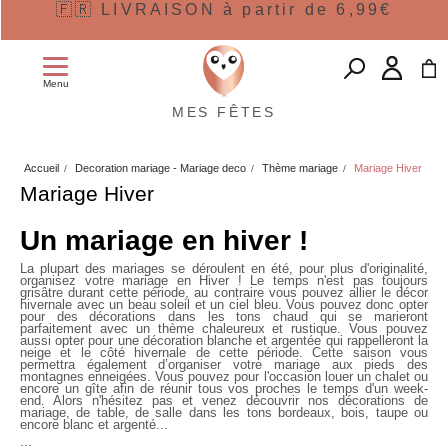
🇫🇷 LIVRAISON à partir de 6,99€
Menu
MES FÊTES
Accueil
Decoration mariage - Mariage deco
Thème mariage
Mariage Hiver
Mariage Hiver
Un mariage en hiver !
La plupart des mariages se déroulent en été, pour plus d'originalité,
organisez votre mariage en Hiver ! Le temps n'est pas toujours
grisâtre durant cette période, au contraire vous pouvez allier le décor
hivernale avec un beau soleil et un ciel bleu. Vous pouvez donc opter
pour des décorations dans les tons chaud qui se marieront
parfaitement avec un thème chaleureux et rustique. Vous pouvez
aussi opter pour une décoration blanche et argentée qui rappelleront la
neige et le côté hivernale de cette période. Cette saison vous
permettra également d’organiser votre mariage aux pieds des
montagnes enneigées. Vous pouvez pour l'occasion louer un chalet ou
encore un gîte afin de réunir tous vos proches le temps d'un week-
end. Alors n'hésitez pas et venez découvrir nos décorations de
mariage, de table, de salle dans les tons bordeaux, bois, taupe ou
encore blanc et argenté...
...