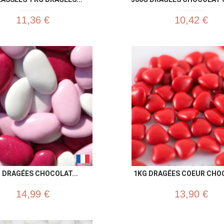
11,36 €
10,42 €
Aperçu rapide
Aperç


 DRAGÉES CHOCOLAT...
1KG DRAGÉES COEUR CHOC
14,99 €
13,90 €