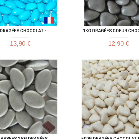
DRAGÉES CHOCOLAT -...
1KG DRAGÉES COEUR CHOC
13,90 €
12,90 €
Aperçu rapide
Aperç


ASSEES 1 KG DRAGÉES...
500G DRAGÉES CHOCOLAT C