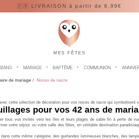
🇫🇷 LIVRAISON à partir de 6,99€
MES FÊTES
UBANS
MARIAGE
BAPTÊME
COMMUNION
ANNIVE
aire de mariage
Noces de nacre
 avec cette sélection de décoration pour vos noces de nacre qui symbolisent 
uillages pour vos 42 ans de maria
ous vos invités vers les îles et leurs plages de sable fin à perte de vue.
mer votre séjour, ou votre salle des fêtes, en véritable destination paradisi
 dans cette même catégorie, des guirlandes lumineuses blanches, des lampio