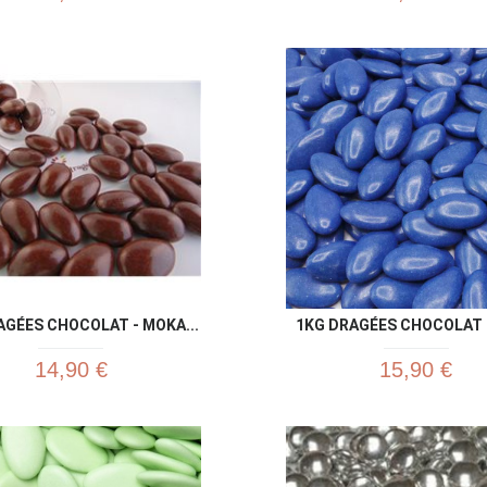
Aperçu rapide
Aperç


AGÉES CHOCOLAT - MOKA...
1KG DRAGÉES CHOCOLAT B
14,90 €
15,90 €
Aperçu rapide
Aperç

