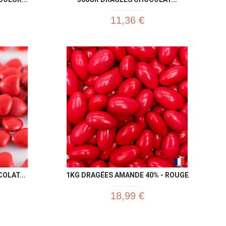
11,36 €
u rapide
Aperçu rapide

OLAT...
1KG DRAGÉES AMANDE 40% - ROUGE
18,99 €