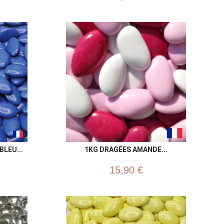
u rapide
Aperçu rapide

LEU...
1KG DRAGÉES AMANDE...
15,90 €
u rapide
Aperçu rapide
