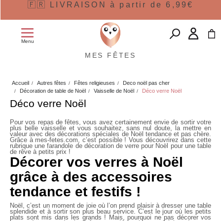
🇫🇷 LIVRAISON à partir de 6,99€
Menu
MES FÊTES
Accueil
Autres fêtes
Fêtes religieuses
Deco noël pas cher
Décoration de table de Noël
Vaisselle de Noël
Déco verre Noël
Déco verre Noël
Pour vos repas de fêtes, vous avez certainement envie de sortir votre
plus belle vaisselle et vous souhaitez, sans nul doute, la mettre en
valeur avec des décorations spéciales de Noël tendance et pas chère.
Grâce à mes-fetes.com, c’est possible ! Vous découvrirez dans cette
rubrique une farandole de
décoration de verre pour Noël
pour une table
de rêve à petits prix !
Décorer vos verres à Noël
grâce à des accessoires
tendance et festifs !
Noël, c’est un moment de joie où l’on prend plaisir à dresser une table
splendide et à sortir son plus beau service. C’est le jour où les petits
plats sont mis dans les grands ! Mais, pourquoi ne pas décorer vos