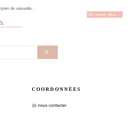
tyles de vaisselle...
En savoir plus ...
ËL

COORDONNÉES
nous contacter
email