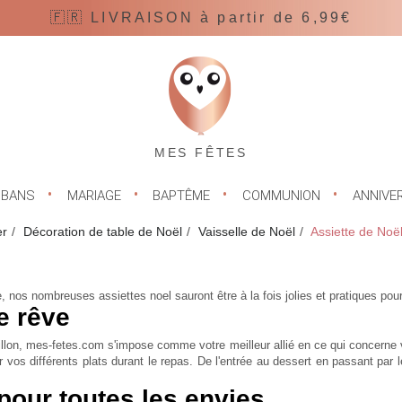
🇫🇷 LIVRAISON à partir de 6,99€
MES FÊTES
UBANS
MARIAGE
BAPTÊME
COMMUNION
ANNIVE
er
Décoration de table de Noël
Vaisselle de Noël
Assiette de Noë
èle, nos nombreuses
assiettes noel
sauront être à la fois jolies et pratiques po
e rêve
eillon, mes-fetes.com s'impose comme votre meilleur allié en ce qui concerne 
 vos différents plats durant le repas. De l'entrée au dessert en passant par le
pour toutes les envies