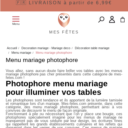
🇫🇷 LIVRAISON à partir de 6,99€
Menu
MES FÊTES
Accueil
Decoration mariage - Mariage deco
Décoration table mariage
Menu mariage
Menu mariage photophore
Menu mariage photophore
Vous allez, sans aucun doute faire briller vos tables avec les
menus
mariage photophore pas cher
présentés dans cette catégorie de mes-
fetes.com !
Photophore menu mariage
pour illuminer vos tables
Les photophores sont tendance et ils apportent de la lumière tamisée
et romantique lors d’un mariage. Mes-fetes.com présente, dans cette
catégorie, des menu mariage photophore, permettant ainsi à vos
convives de découvrir le menu de façon originale.
Fonctionnant à pile ou nécessitant que l’on y place une bougie, ces
photophores spécialement imaginé pour les menus de mariage ne
manqueront pas de vous séduire par leur design, les écritures fines
qui rappellent les grands établissements culinaires et les reflets qui
danseront dans les verres de vos convives. Ces
menus de mariage