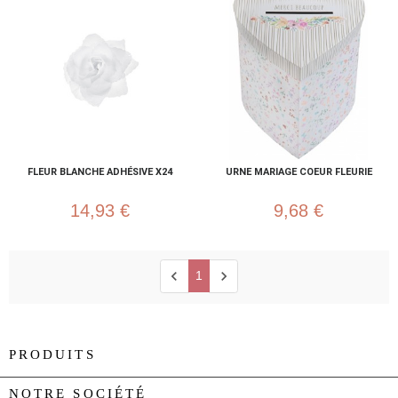
FLEUR BLANCHE ADHÉSIVE X24
URNE MARIAGE COEUR FLEURIE
14,93 €
9,68 €
chevron_left
chevron_right
1
PRODUITS

NOTRE SOCIÉTÉ
