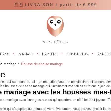
🇫🇷 LIVRAISON à partir de 6,99€
MES FÊTES
UBANS
MARIAGE
BAPTÊME
COMMUNION
ANNIVE
lle mariage
Housse de chaise mariage
ge
bles qui sont dans la salle de réception. Vous en conviendrez, elles sont bi
 des
housses de chaise mariage
qui illumineront vos tables et feront la joie d
e mariage avec les housses mes-
re mariage avec leurs gros nœuds qui apportent un côté festif et joyeux. Ten
inale
qui s’adaptera au thème de votre événement, vous pouvez choisir les mo