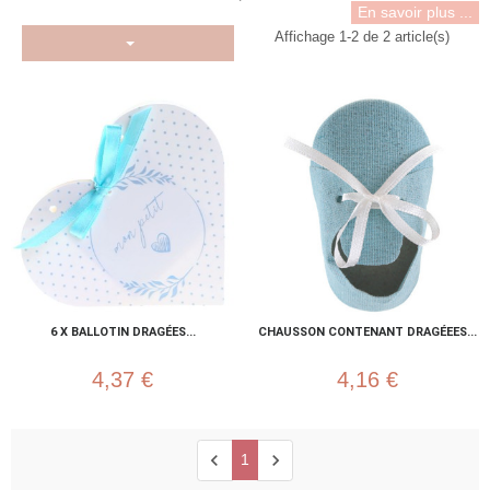
En savoir plus ...
Affichage 1-2 de 2 article(s)
6 X BALLOTIN DRAGÉES...
CHAUSSON CONTENANT DRAGÉEES...
4,37 €
4,16 €
chevron_left
chevron_right
1