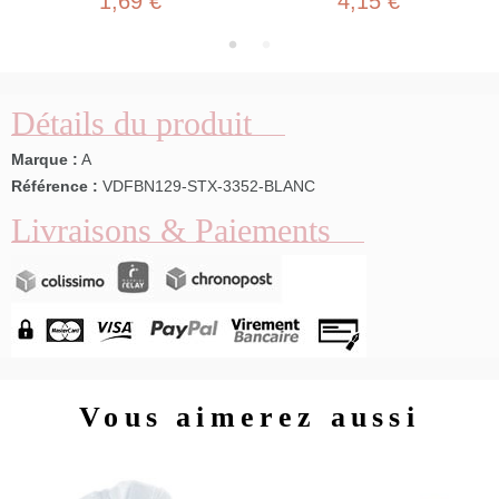
1,69 €
4,15 €
Détails du produit
Marque :
A
Référence :
VDFBN129-STX-3352-BLANC
Livraisons & Paiements
Vous aimerez aussi