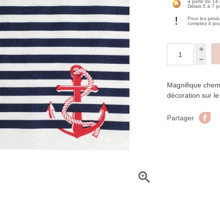
à partir de 14
Délais 5 à 7 j
Pour les prod
comptez 4 jou
Magnifique chemi
décoration sur l
Pa
Partager
