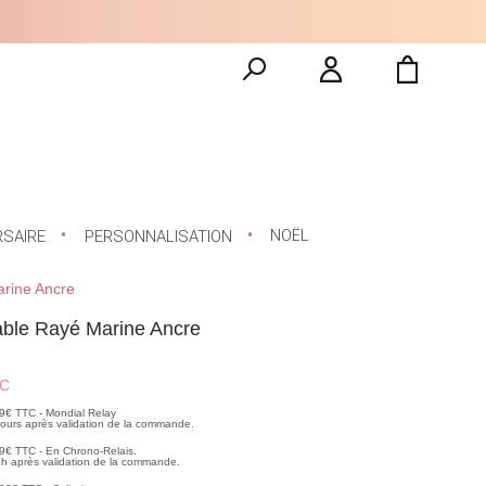
NOËL
RSAIRE
PERSONNALISATION
rine Ancre
ble Rayé Marine Ancre
C
99€ TTC - Mondial Relay
 jours après validation de la commande.
99€ TTC - En Chrono-Relais.
2h après validation de la commande.