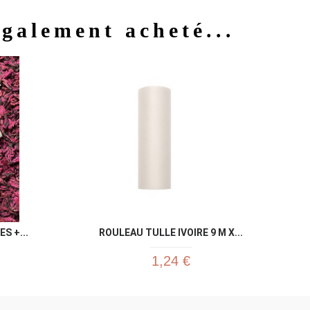
également acheté...
u rapide
Aperçu rapide

S +...
ROULEAU TULLE IVOIRE 9 M X...
1,24 €