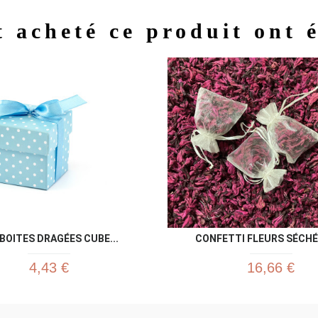
t acheté ce produit ont 
Aperçu rapide
Aperç


 BOITES DRAGÉES CUBE...
CONFETTI FLEURS SÉCHÉE
4,43 €
16,66 €