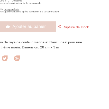
,99€ TTC - Colissimo
ours après validation de la commande.
uits
personnalisés
,
rs supplémentaires après validation de la commande.
Ajouter au panier


Rupture de stock
n de rayé de couleur marine et blanc. Idéal pour une
e thème marin. Dimension: 28 cm x 3 m
rtager
Tweet
Pinterest