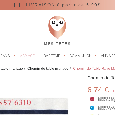
🇫🇷 LIVRAISON à partir de 6,99€
MES FÊTES
UBANS
MARIAGE
BAPTÊME
COMMUNION
ANNIVE
 table mariage
Chemin de table mariage
Chemin de Table Rayé Ma
Chemin de Ta
6,74 €
TT
à partir de 6,
Délais 8 à 10
à partir de 9,
Délais 48 à 7