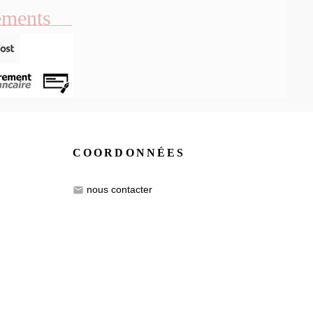
ements
COORDONNÉES
nous contacter
email