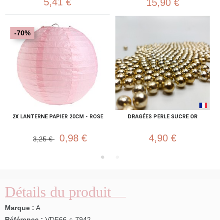
5,41 €
15,90 €
-70%
2X LANTERNE PAPIER 20CM - ROSE
DRAGÉES PERLE SUCRE OR
0,98 €
4,90 €
3,25 €
Détails du produit
Marque :
A
Référence :
VDF66-s-7942