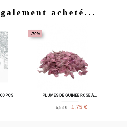
également acheté...
u rapide
Aperçu rapide

-70%
00 PCS
PLUMES DE GUINÉE ROSE À...
1,75 €
5,83 €