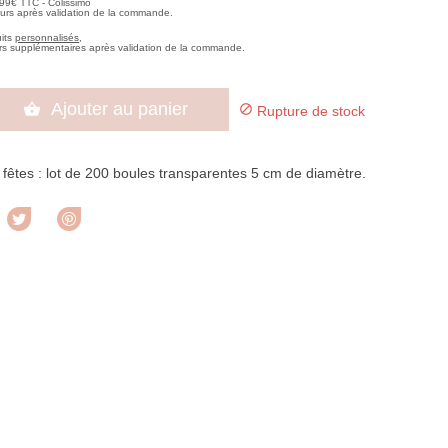
,99€ TTC - Colissimo
ours après validation de la commande.
uits
personnalisés
,
rs supplémentaires après validation de la commande.
Ajouter au panier


Rupture de stock
êtes : lot de 200 boules transparentes 5 cm de diamètre.
rtager
Tweet
Pinterest