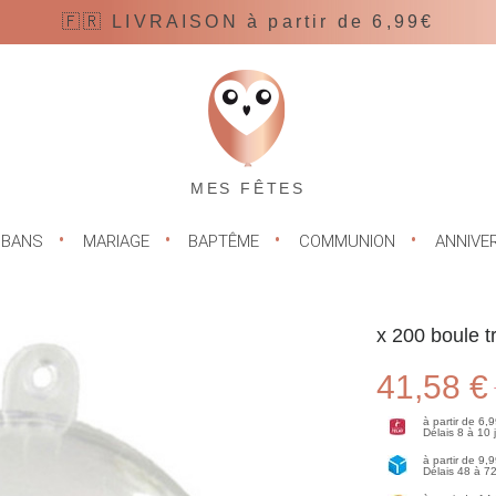
🇫🇷 LIVRAISON à partir de 6,99€
MES FÊTES
UBANS
MARIAGE
BAPTÊME
COMMUNION
ANNIVE
x 200 boule 
41,58 €
à partir de 6,
Délais 8 à 10
à partir de 9,
Délais 48 à 7