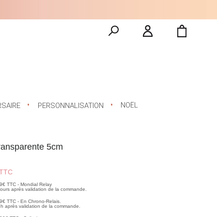
NOËL
RSAIRE
PERSONNALISATION
transparente 5cm
TTC
99€ TTC - Mondial Relay
 jours après validation de la commande.
99€ TTC - En Chrono-Relais.
2h après validation de la commande.