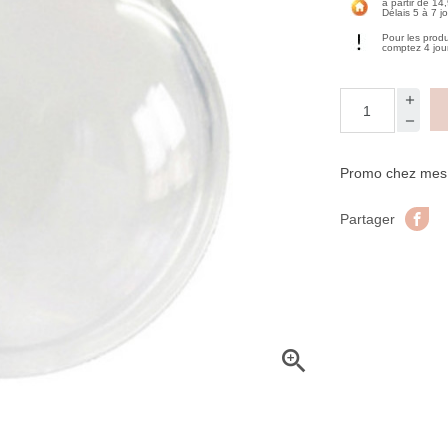
à partir de 14
Délais 5 à 7 j
Pour les prod
comptez 4 jou
Promo chez mes f
Pa
Partager
