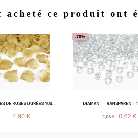
t acheté ce produit ont 
Aperçu rapide
Aperç


-70%
ES DE ROSES DORÉES 100...
DIAMANT TRANSPARENT 1
4,90 €
0,62 €
2,08 €