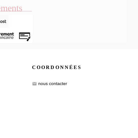
ements
COORDONNÉES
nous contacter
email