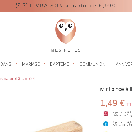
🇫🇷 LIVRAISON à partir de 6,99€
MES FÊTES
UBANS
MARIAGE
BAPTÊME
COMMUNION
ANNIVE
is naturel 3 cm x24
Mini pince à 
1,49 €
TT
à partir de 6,
Délais 8 à 10
à partir de 9,
Délais 48 à 7