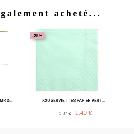
également acheté...
u rapide
Aperçu rapide

-25%
R &...
X20 SERVIETTES PAPIER VERT...
1,40 €
1,87 €