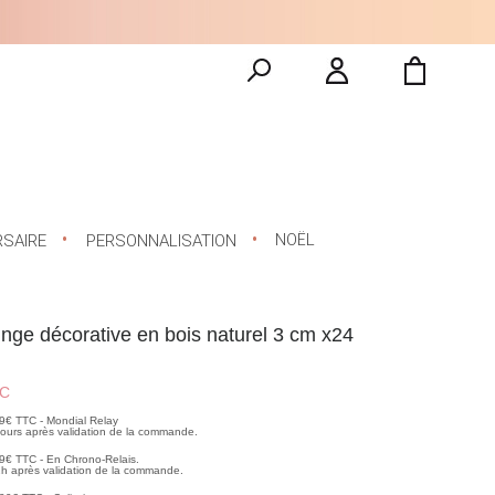
NOËL
RSAIRE
PERSONNALISATION
linge décorative en bois naturel 3 cm x24
C
99€ TTC - Mondial Relay
 jours après validation de la commande.
99€ TTC - En Chrono-Relais.
2h après validation de la commande.