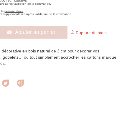
,99€ TTC - Colissimo
ours après validation de la commande.
uits
personnalisés
,
rs supplémentaires après validation de la commande.
Ajouter au panier


Rupture de stock
e décorative en bois naturel de 3 cm pour décorer vos
es, gobelets… ou tout simplement accrocher les cartons marque
tés.
rtager
Tweet
Pinterest