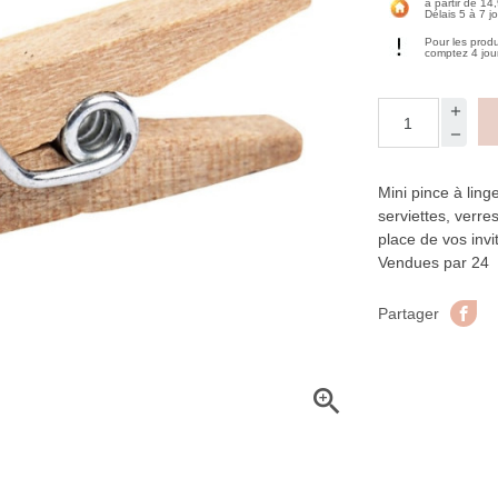
à partir de 14
Délais 5 à 7 j
Pour les prod
comptez 4 jou
Mini pince à ling
serviettes, verr
place de vos invi
Vendues par 24
Pa
Partager
