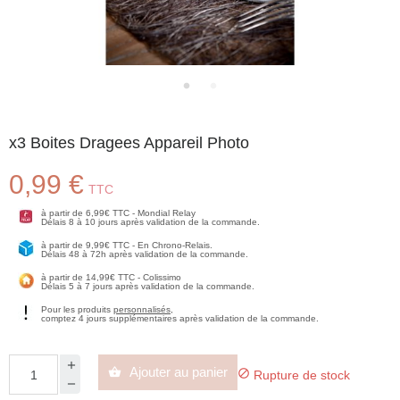
x3 Boites Dragees Appareil Photo
0,99 €
TTC
à partir de 6,99€ TTC - Mondial Relay
Délais 8 à 10 jours après validation de la commande.
à partir de 9,99€ TTC - En Chrono-Relais.
Délais 48 à 72h après validation de la commande.
à partir de 14,99€ TTC - Colissimo
Délais 5 à 7 jours après validation de la commande.
Pour les produits
personnalisés
,
comptez 4 jours supplémentaires après validation de la commande.
Ajouter au panier


Rupture de stock