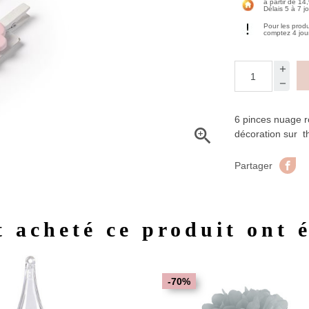
à partir de 14
Délais 5 à 7 j
Pour les prod
comptez 4 jou
6 pinces nuage r

décoration sur 
Pa
Partager
t acheté ce produit ont 
Aperçu rapide
Aperç


-70%