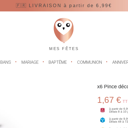
🇫🇷 LIVRAISON à partir de 6,99€
MES FÊTES
UBANS
MARIAGE
BAPTÊME
COMMUNION
ANNIVE
x6 Pince déc
1,67 €
TT
à partir de 6,
Délais 8 à 10
à partir de 9,
Délais 48 à 7