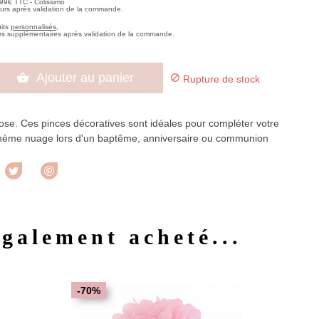
,99€ TTC - Colissimo
ours après validation de la commande.
uits
personnalisés
,
rs supplémentaires après validation de la commande.
Ajouter au panier


Rupture de stock
ose. Ces pinces décoratives sont idéales pour compléter votre
thème nuage lors d'un baptême, anniversaire ou communion
rtager
Tweet
Pinterest
également acheté...
u rapide
Aperçu rapide

-70%