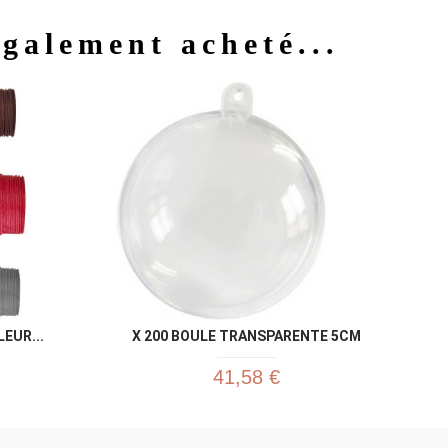
également acheté...
u rapide
Aperçu rapide

EUR...
X 200 BOULE TRANSPARENTE 5CM
41,58 €