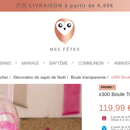
🇫🇷 LIVRAISON à partir de 6,99€
MES FÊTES
UBANS
MARIAGE
BAPTÊME
COMMUNION
ANNIVE
 cher
Décoration de sapin de Noël
Boule transparente
x300 Boul
PROMO !
x300 Boule T
119,99 
à partir de 6,
Délais 8 à 10
à partir de 9,
Délais 48 à 7