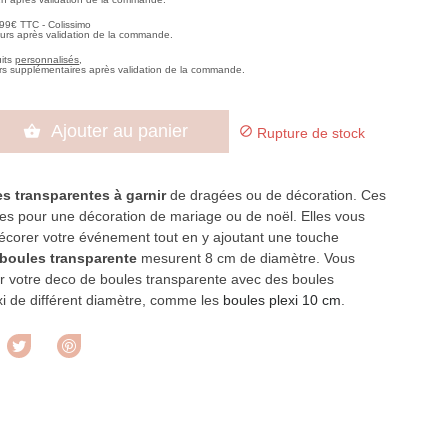
,99€ TTC - Colissimo
ours après validation de la commande.
uits
personnalisés
,
rs supplémentaires après validation de la commande.
Ajouter au panier


Rupture de stock
s transparentes à garnir
de dragées ou de décoration. Ces
les pour une décoration de mariage ou de noël. Elles vous
écorer votre événement tout en y ajoutant une touche
boules transparente
mesurent 8 cm de diamètre. Vous
 votre deco de boules transparente avec des boules
xi de différent diamètre, comme les
boules plexi 10 cm
.
rtager
Tweet
Pinterest