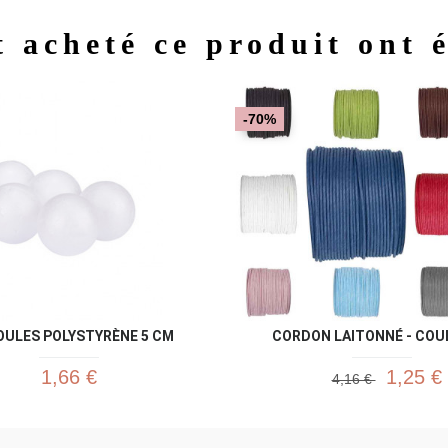
t acheté ce produit ont 
Aperçu rapide
Aperç


-70%
BOULES POLYSTYRÈNE 5 CM
CORDON LAITONNÉ - COUL
1,66 €
1,25 €
4,16 €