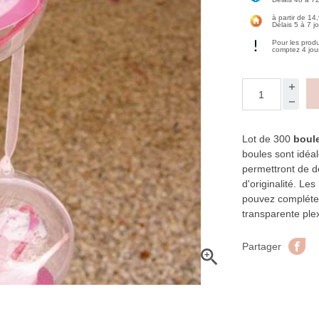
à partir de 14
Délais 5 à 7 j
Pour les prod
comptez 4 jou
Lot de 300
boule
boules sont idéa
permettront de d
d'originalité. Les
pouvez compléter
transparente ple
Pa
Partager
