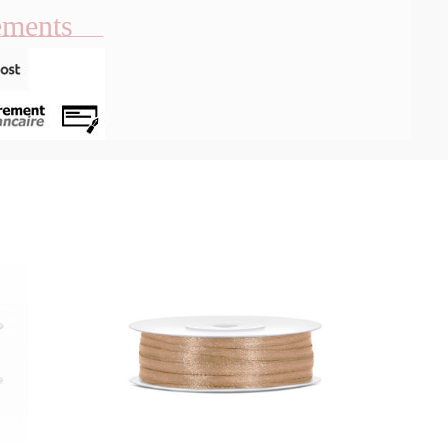
ements
u rapide
Aperçu rapide
