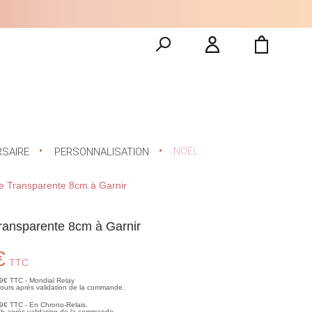
NOËL
RSAIRE
PERSONNALISATION
e Transparente 8cm à Garnir
ransparente 8cm à Garnir
€
TTC
99€ TTC - Mondial Relay
 jours après validation de la commande.
99€ TTC - En Chrono-Relais.
2h après validation de la commande.