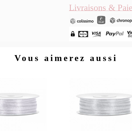
Livraisons & Pai
Vous aimerez aussi
Aperçu rapide
Aperç

