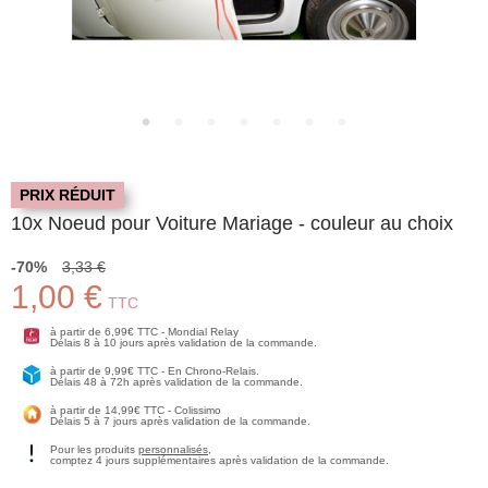
PRIX RÉDUIT
10x Noeud pour Voiture Mariage - couleur au choix
-70%
3,33 €
1,00 €
TTC
à partir de 6,99€ TTC - Mondial Relay
Délais 8 à 10 jours après validation de la commande.
à partir de 9,99€ TTC - En Chrono-Relais.
Délais 48 à 72h après validation de la commande.
à partir de 14,99€ TTC - Colissimo
Délais 5 à 7 jours après validation de la commande.
Pour les produits
personnalisés
,
comptez 4 jours supplémentaires après validation de la commande.