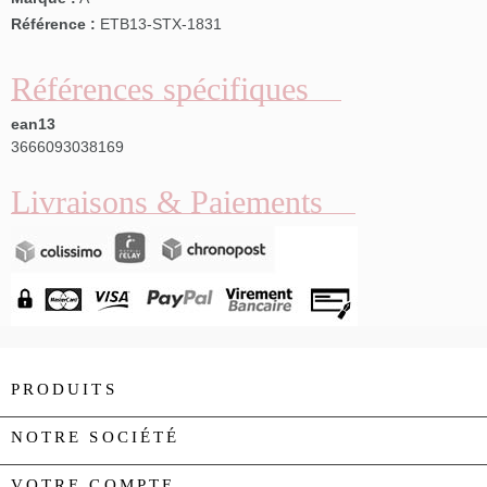
Référence :
ETB13-STX-1831
Références spécifiques
ean13
3666093038169
Livraisons & Paiements
PRODUITS

NOTRE SOCIÉTÉ

VOTRE COMPTE
