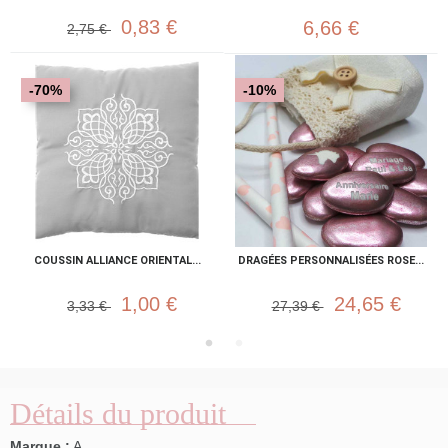
0,83 €
6,66 €
2,75 €
-70%
-10%
COUSSIN ALLIANCE ORIENTAL...
DRAGÉES PERSONNALISÉES ROSE...
1,00 €
24,65 €
3,33 €
27,39 €
Détails du produit
Marque :
A