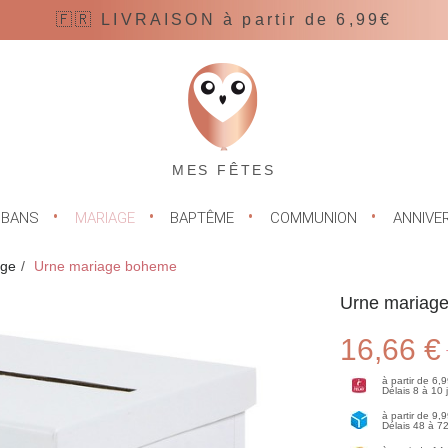
🇫🇷 LIVRAISON à partir de 6,99€
MES FÊTES
UBANS
MARIAGE
BAPTÊME
COMMUNION
ANNIVE
age
Urne mariage boheme
Urne mariag
16,66 €
à partir de 6,
Délais 8 à 10
à partir de 9,
Délais 48 à 7