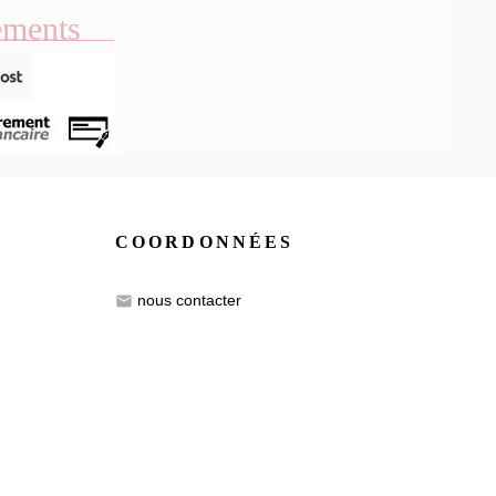
ements
COORDONNÉES
nous contacter
email