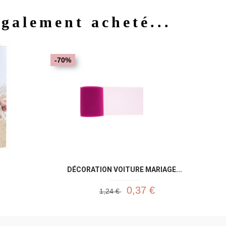
également acheté...
u rapide
Aperçu rapide

-70%
DÉCORATION VOITURE MARIAGE...
0,37 €
1,24 €