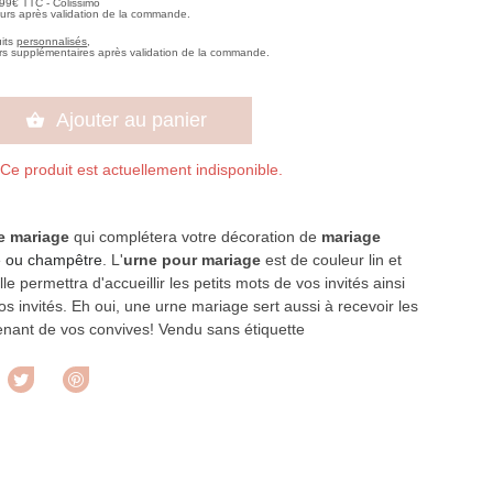
,99€ TTC - Colissimo
ours après validation de la commande.
uits
personnalisés
,
rs supplémentaires après validation de la commande.
Ajouter au panier

Ce produit est actuellement indisponible.
e mariage
qui complétera votre décoration de
mariage
e ou champêtre
. L'
urne pour mariage
est de couleur lin et
e permettra d'accueillir les petits mots de vos invités ainsi
os invités. Eh oui, une urne mariage sert aussi à recevoir les
enant de vos convives! Vendu sans étiquette
rtager
Tweet
Pinterest