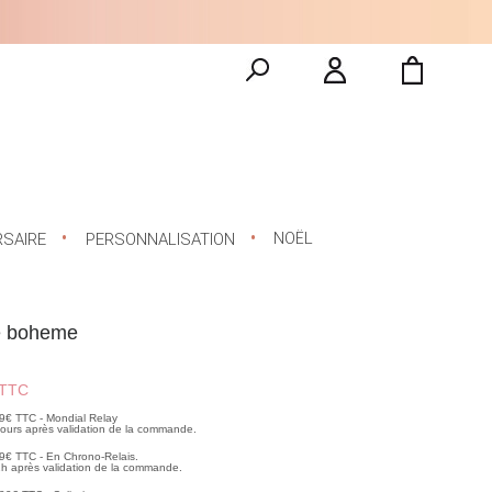
NOËL
RSAIRE
PERSONNALISATION
e boheme
TTC
99€ TTC - Mondial Relay
 jours après validation de la commande.
99€ TTC - En Chrono-Relais.
2h après validation de la commande.