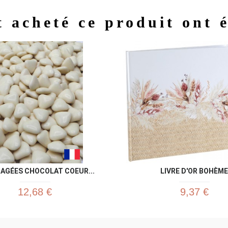
t acheté ce produit ont 
Aperçu rapide
Aperç


AGÉES CHOCOLAT COEUR...
LIVRE D'OR BOHÈME
12,68 €
9,37 €