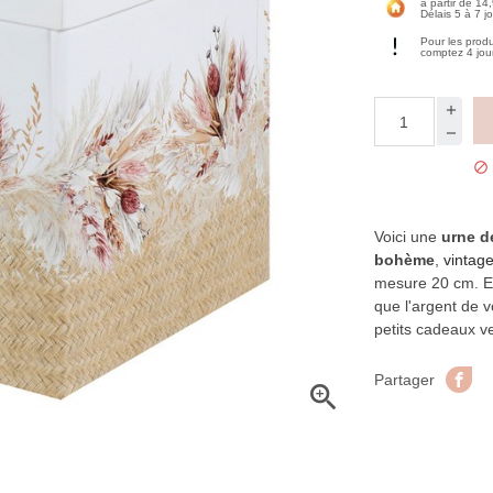
à partir de 14
Délais 5 à 7 j
Pour les prod
comptez 4 jou

Voici une
urne d
bohème
,
vintag
mesure 20 cm. Ell
que l'argent de v
petits cadeaux v
Pa
Partager
