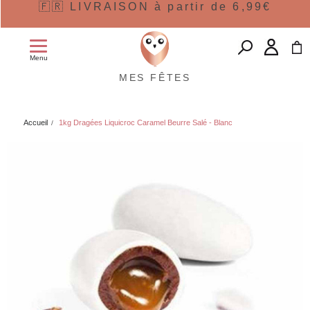
🇫🇷 LIVRAISON à partir de 6,99€
Menu
MES FÊTES
Accueil
1kg Dragées Liquicroc Caramel Beurre Salé - Blanc