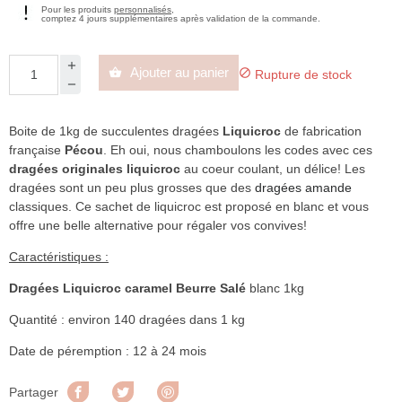
Pour les produits
personnalisés
,
comptez 4 jours supplémentaires après validation de la commande.
Ajouter au panier


Rupture de stock
Boite de 1kg de succulentes dragées
Liquicroc
de fabrication
française
Pécou
. Eh oui, nous chamboulons les codes avec ces
dragées originales liquicroc
au coeur coulant, un délice! Les
dragées sont un peu plus grosses que des
dragées amande
classiques. Ce sachet de liquicroc est proposé en blanc et vous
offre une belle alternative pour régaler vos convives!
Caractéristiques :
Dragées Liquicroc caramel Beurre Salé
blanc 1kg
Quantité : environ 140 dragées dans 1 kg
Date de péremption : 12 à 24 mois
Partager
Tweet
Pinterest
Partager