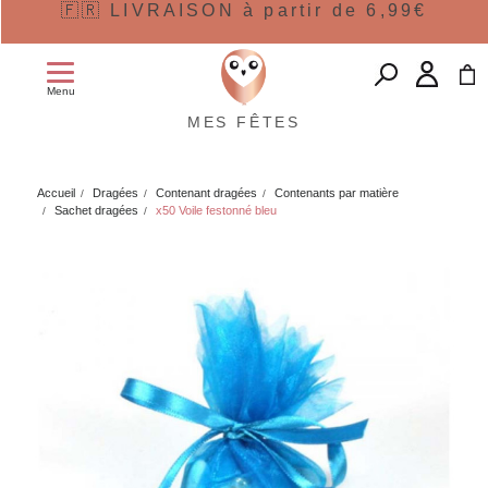
🇫🇷 LIVRAISON à partir de 6,99€
Menu
MES FÊTES
Accueil
Dragées
Contenant dragées
Contenants par matière
Sachet dragées
x50 Voile festonné bleu