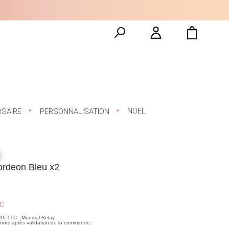
NOËL
RSAIRE
PERSONNALISATION
rdeon Bleu x2
C
99€ TTC - Mondial Relay
 jours après validation de la commande.