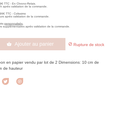
99€ TTC - En Chrono-Relais.
2h après validation de la commande.
,99€ TTC - Colissimo
ours après validation de la commande.
uits
personnalisés
,
rs supplémentaires après validation de la commande.
Ajouter au panier


Rupture de stock
on en papier vendu par lot de 2 Dimensions: 10 cm de
m de hauteur
rtager
Tweet
Pinterest