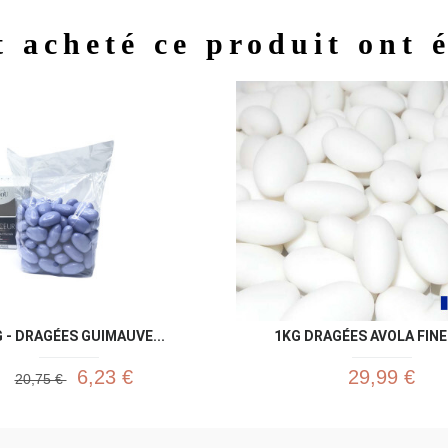
t acheté ce produit ont 
Aperçu rapide
Aperç


G - DRAGÉES GUIMAUVE...
1KG DRAGÉES AVOLA FINE 
6,23 €
29,99 €
20,75 €