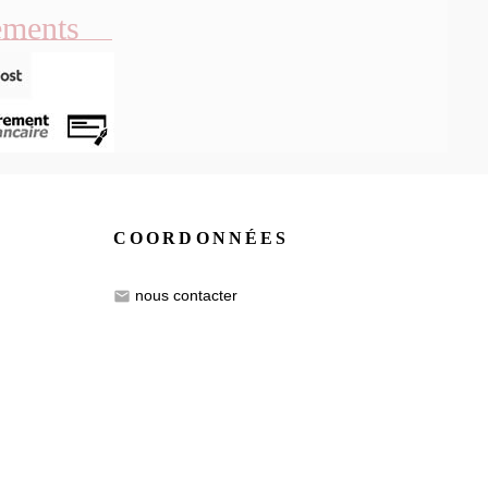
ements
COORDONNÉES
nous contacter
email