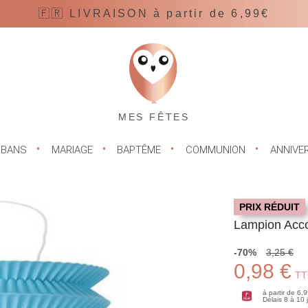
🇫🇷 LIVRAISON à partir de 6,99€
MES FÊTES
UBANS
MARIAGE
BAPTÊME
COMMUNION
ANNIVE
PRIX RÉDUIT
Lampion Acco
-70%
3,25 €
0,98 €
TT
à partir de 6,
Délais 8 à 10