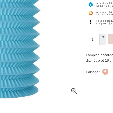
à partir de 9,
Délais 48 à 7
à partir de 14
Délais 5 à 7 j
Pour les prod
comptez 4 jou
Lampion accordé
diamètre et 18 c
Pa
Partager
