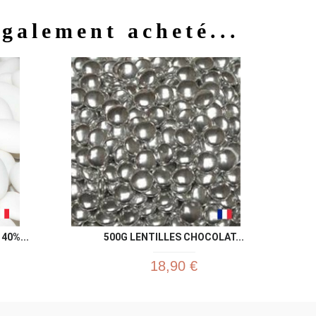
également acheté...
u rapide
Aperçu rapide

40%...
500G LENTILLES CHOCOLAT...
18,90 €