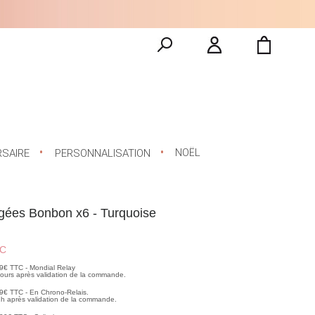
NOËL
RSAIRE
PERSONNALISATION
gées Bonbon x6 - Turquoise
C
99€ TTC - Mondial Relay
 jours après validation de la commande.
99€ TTC - En Chrono-Relais.
2h après validation de la commande.