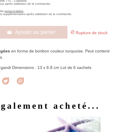
,99€ TTC - Colissimo
ours après validation de la commande.
uits
personnalisés
,
rs supplémentaires après validation de la commande.
Ajouter au panier


Rupture de stock
agées
en forme de bonbon couleur turquoise. Peut contenir
s.
organdi Dimensions : 13 x 6.8 cm Lot de 6 sachets
rtager
Tweet
Pinterest
également acheté...
u rapide
Aperçu rapide
