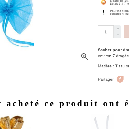
à partir de 14
Délais 5 à 7 j
Pour les prod
comptez 4 jou
Sachet pour dr

environ 7 dragée
Matière : Tissu 
Pa
Partager
t acheté ce produit ont 
Aperçu rapide
Aperç

