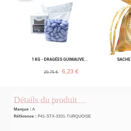
1 KG - DRAGÉES GUIMAUVE...
SACHET
6,23 €
20,75 €
Détails du produit
Marque :
A
Référence :
P41-STX-3331-TURQUOISE