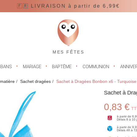
🇫🇷 LIVRAISON à partir de 6,99€
MES FÊTES
UBANS
MARIAGE
BAPTÊME
COMMUNION
ANNIVE
 matière
Sachet dragées
Sachet à Dragées Bonbon x6 - Turquoise
Sachet à Dra
0,83 €
TT
à partir de 6,
Délais 8 à 10
à partir de 9,
Délais 48 à 7