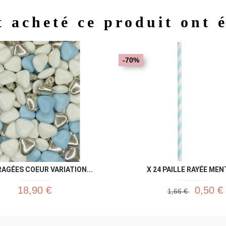
t acheté ce produit ont 
Aperçu rapide
Aperç


-70%
AGÉES COEUR VARIATION...
X 24 PAILLE RAYÉE ME
18,90 €
0,50 €
1,66 €