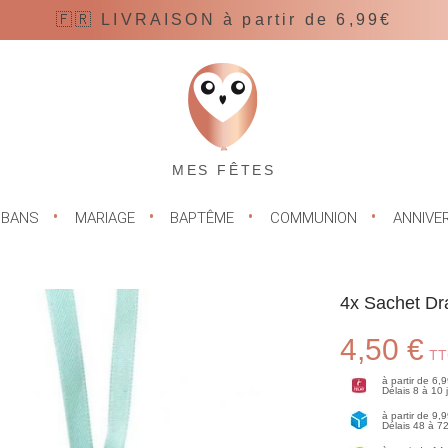
🇫🇷 LIVRAISON à partir de 6,99€
MES FÊTES
UBANS
MARIAGE
BAPTÊME
COMMUNION
ANNIVE
4x Sachet Dra
4,50 €
TT
à partir de 6,
Délais 8 à 10
à partir de 9,
Délais 48 à 7