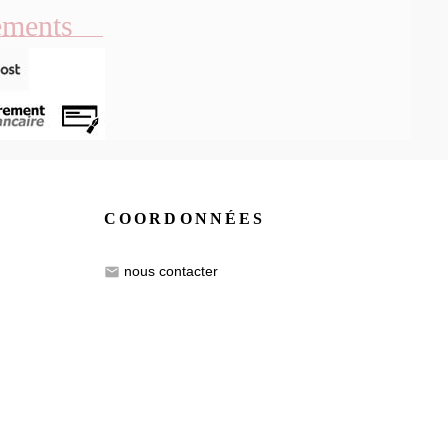
ements
COORDONNÉES
nous contacter
email