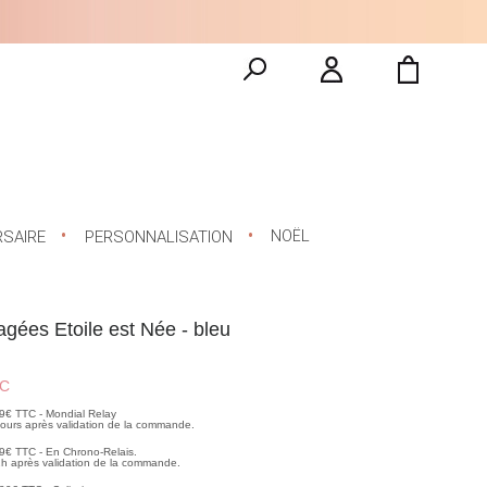
NOËL
RSAIRE
PERSONNALISATION
gées Etoile est Née - bleu
C
99€ TTC - Mondial Relay
 jours après validation de la commande.
99€ TTC - En Chrono-Relais.
2h après validation de la commande.