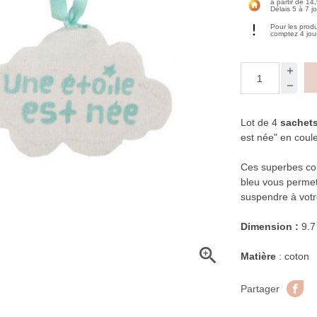
à partir de 14
Délais 5 à 7 j
Pour les prod
comptez 4 jou
Lot de 4
sachets
est née" en coule
Ces superbes co
bleu vous permet
suspendre à votr
Dimension :
9.7

Matière
: coton
Pa
Partager