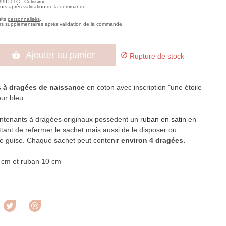
,99€ TTC - Colissimo
ours après validation de la commande.
uits
personnalisés
,
rs supplémentaires après validation de la commande.
Ajouter au panier


Rupture de stock
 à dragées de naissance
en coton avec inscription "une étoile
ur bleu.
ntenants à dragées originaux possèdent un
ruban en satin
en
tant de refermer le sachet mais aussi de le disposer ou
e guise. Chaque sachet peut contenir
environ 4 dragées.
 cm et ruban 10 cm
rtager
Tweet
Pinterest