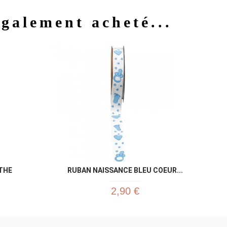
également acheté...
u rapide
Aperçu rapide

NTHE
RUBAN NAISSANCE BLEU COEUR...
2,90 €