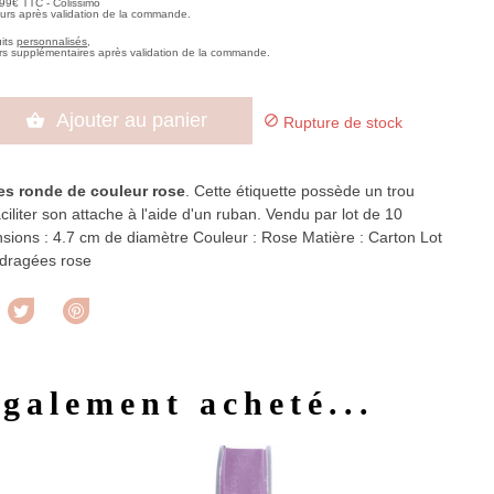
,99€ TTC - Colissimo
ours après validation de la commande.
uits
personnalisés
,
rs supplémentaires après validation de la commande.
Ajouter au panier


Rupture de stock
es ronde de couleur rose
. Cette étiquette possède un trou
aciliter son attache à l'aide d'un ruban. Vendu par lot de 10
nsions : 4.7 cm de diamètre Couleur : Rose Matière : Carton Lot
 dragées rose
rtager
Tweet
Pinterest
également acheté...
u rapide
Aperçu rapide
