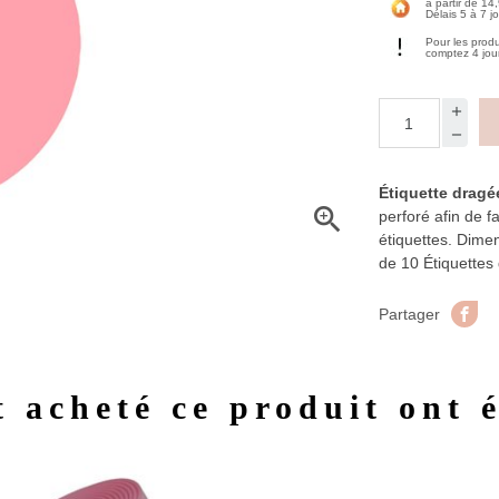
à partir de 14
Délais 5 à 7 j
Pour les prod
comptez 4 jou
Étiquette dragé

perforé afin de f
étiquettes. Dime
de 10 Étiquettes
Pa
Partager
t acheté ce produit ont 
Aperçu rapide
Aperç

