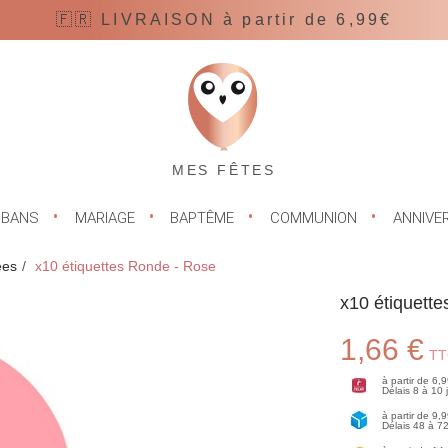
🇫🇷 LIVRAISON à partir de 6,99€
MES FÊTES
UBANS
MARIAGE
BAPTÊME
COMMUNION
ANNIVE
ées
x10 étiquettes Ronde - Rose
x10 étiquett
1,66 €
TT
à partir de 6,
Délais 8 à 10
à partir de 9,
Délais 48 à 7