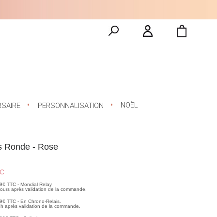
NOËL
RSAIRE
PERSONNALISATION
es Ronde - Rose
C
99€ TTC - Mondial Relay
 jours après validation de la commande.
99€ TTC - En Chrono-Relais.
2h après validation de la commande.