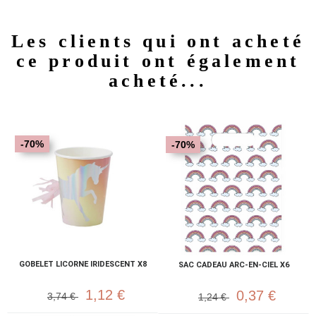
Les clients qui ont acheté
ce produit ont également
acheté...
-70%
-70%
GOBELET LICORNE IRIDESCENT X8
SAC CADEAU ARC-EN-CIEL X6
1,12 €
0,37 €
3,74 €
1,24 €