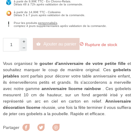
à partir de 9,99€ TTC - En Chrono-Relais.
Délais 48 à 72h après validation de la commande.
à partir de 14,99€ TTC - Colissimo
Délais 5 à 7 jours après validation de la commande.
Pour les produits
personnalisés
,
comptez 4 jours supplémentaires après validation de la commande.
Ajouter au panier


Rupture de stock
Vous organisez le
gouter d'anniversaire de votre petite fille
et
souhaitez marquer le coup de manière original. Ces
gobelets
jetables
sont parfais pour décorer votre table anniversaire enfant,
ils émerveillerons petits et grands. Ils s'accorderons a merveille
avec notre gamme
anniversaire licorne rainbow
. Ces gobelets
mesurent 10 cm de hauteur, sur un fond argenté irisé y est
représenté un arc en ciel en carton en relief.
Anniversaire
décoration licorne
réussie, une fois la fête terminer il vous suffiera
de jeter ces gobelets a la poubelle. Rapide et efficace.
Partager
Tweet
Pinterest
Partager