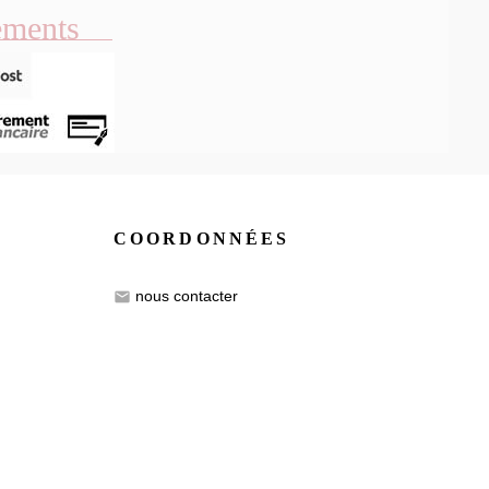
ements
COORDONNÉES
nous contacter
email