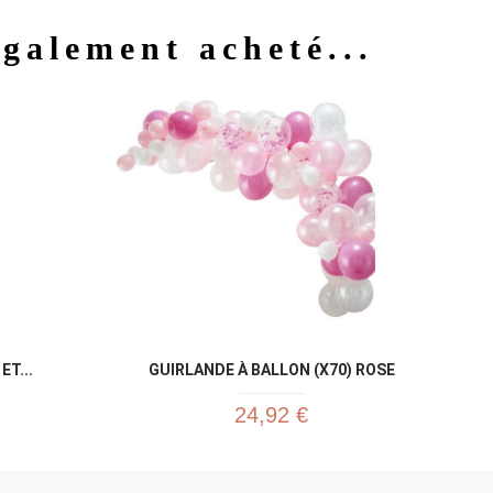
également acheté...
u rapide
Aperçu rapide

ET...
GUIRLANDE À BALLON (X70) ROSE
24,92 €