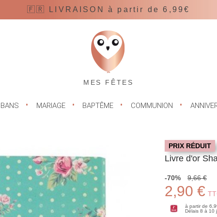
🇫🇷 LIVRAISON à partir de 6,99€
MES FÊTES
UBANS
MARIAGE
BAPTÊME
COMMUNION
ANNIVE
PRIX RÉDUIT
Livre d'or Sh
-70%
9,66 €
2,90 €
TT
à partir de 6,
Délais 8 à 10