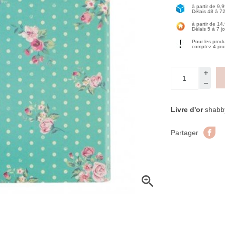
à partir de 9,
Délais 48 à 7
à partir de 14
Délais 5 à 7 j
Pour les prod
comptez 4 jou
Livre d'or
shabby
Pa
Partager
