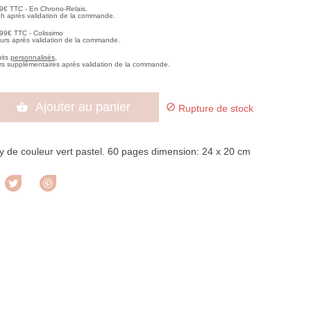
99€ TTC - En Chrono-Relais.
2h après validation de la commande.
,99€ TTC - Colissimo
ours après validation de la commande.
uits
personnalisés
,
rs supplémentaires après validation de la commande.
Ajouter au panier


Rupture de stock
 de couleur vert pastel. 60 pages dimension: 24 x 20 cm
rtager
Tweet
Pinterest