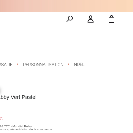
NOËL
RSAIRE
PERSONNALISATION
abby Vert Pastel
C
99€ TTC - Mondial Relay
 jours après validation de la commande.