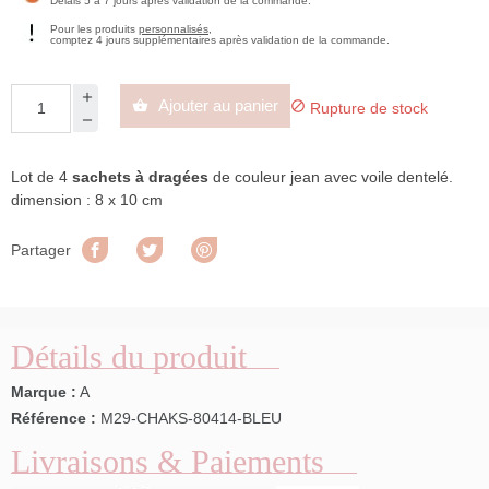
Délais 5 à 7 jours après validation de la commande.
Pour les produits
personnalisés
,
comptez 4 jours supplémentaires après validation de la commande.
Ajouter au panier


Rupture de stock
Lot de 4
sachets à dragées
de couleur jean avec voile dentelé.
dimension : 8 x 10 cm
Partager
Tweet
Pinterest
Partager
Détails du produit
Marque :
A
Référence :
M29-CHAKS-80414-BLEU
Livraisons & Paiements