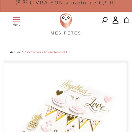
🇫🇷 LIVRAISON à partir de 6,99€
Menu
MES FÊTES
Accueil
12x Stickers Amour Rose et Or