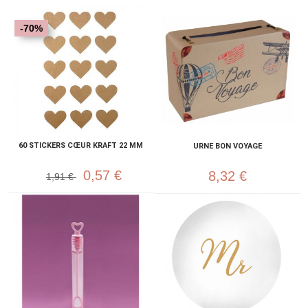
-70%
60 STICKERS CŒUR KRAFT 22 MM
URNE BON VOYAGE
0,57 €
8,32 €
1,91 €