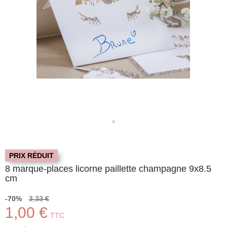
PRIX RÉDUIT
8 marque-places licorne paillette champagne 9x8.5
cm
-70%
3,33 €
1,00 €
TTC