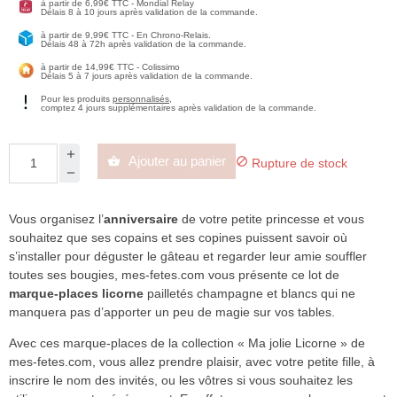
à partir de 6,99€ TTC - Mondial Relay
Délais 8 à 10 jours après validation de la commande.
à partir de 9,99€ TTC - En Chrono-Relais.
Délais 48 à 72h après validation de la commande.
à partir de 14,99€ TTC - Colissimo
Délais 5 à 7 jours après validation de la commande.
Pour les produits
personnalisés
,
comptez 4 jours supplémentaires après validation de la commande.
Ajouter au panier


Rupture de stock
Vous organisez l’
anniversaire
de votre petite princesse et vous
souhaitez que ses copains et ses copines puissent savoir où
s’installer pour déguster le gâteau et regarder leur amie souffler
toutes ses bougies, mes-fetes.com vous présente ce lot de
marque-places licorne
pailletés champagne et blancs qui ne
manquera pas d’apporter un peu de magie sur vos tables.
Avec ces marque-places de la collection « Ma jolie Licorne » de
mes-fetes.com, vous allez prendre plaisir, avec votre petite fille, à
inscrire le nom des invités, ou les vôtres si vous souhaitez les