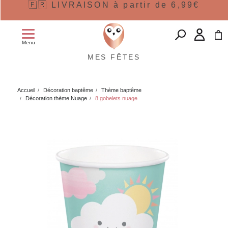
🇫🇷 LIVRAISON à partir de 6,99€
Menu
MES FÊTES
Accueil
Décoration baptême
Thème baptême
Décoration thème Nuage
8 gobelets nuage