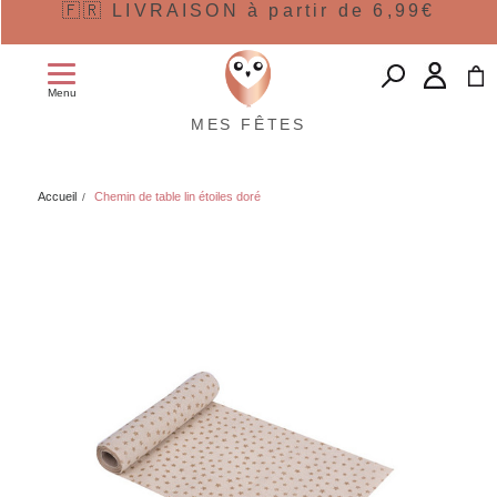
🇫🇷 LIVRAISON à partir de 6,99€
Menu
MES FÊTES
Accueil
Chemin de table lin étoiles doré