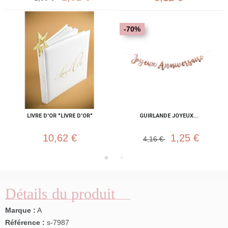
-70%
LIVRE D'OR "LIVRE D'OR"
GUIRLANDE JOYEUX...
10,62 €
1,25 €
4,16 €
Détails du produit
Marque :
A
Référence :
s-7987