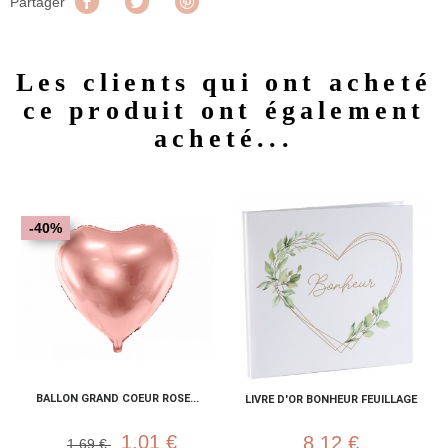
Partager
Tweet
Pinterest
Partager
Les clients qui ont acheté
ce produit ont également
acheté...
-40%
BALLON GRAND COEUR ROSE...
LIVRE D'OR BONHEUR FEUILLAGE
1,01 €
8,12 €
1,69 €