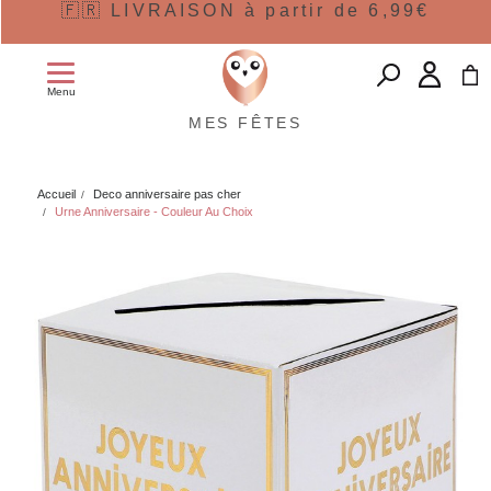
🇫🇷 LIVRAISON à partir de 6,99€
Menu
MES FÊTES
Accueil
Deco anniversaire pas cher
Urne Anniversaire - Couleur Au Choix