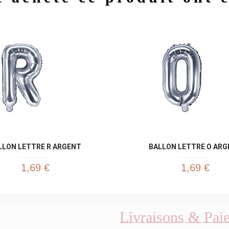
Aperçu rapide
Aperç


LLON LETTRE R ARGENT
BALLON LETTRE O ARG
1,69 €
1,69 €
Livraisons & Pai