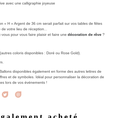
tive avec une calligraphie joyeuse
on « H » Argent de 36 cm serait parfait sur vos tables de fêtes
 de votre lieu de réception...
-vous pour vous faire plaisir et faire une
décoration de rêve
?
(autres coloris disponibles : Doré ou Rose Gold).
m.
. Ballons disponibles également en forme des autres lettres de
iffres et de symboles. Idéal pour personnaliser la décoration de
êtes lors de vos événements !
rtager
Tweet
Pinterest
également acheté...