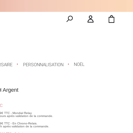
NOËL
RSAIRE
PERSONNALISATION
 H Argent
C
99€ TTC - Mondial Relay
 jours après validation de la commande.
99€ TTC - En Chrono-Relais.
2h après validation de la commande.