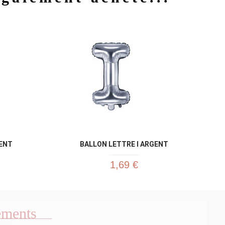
u rapide
Aperçu rapide

ENT
BALLON LETTRE I ARGENT
1,69 €
ements