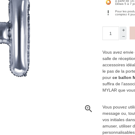
à partir de 14
Délais 5 à 7 j
Pour les prod
comptez 4 jou
Vous avez envie 
salle de réceptio
accessoires idéal
le pas de la port
pour
ce ballon 
suffira de l’asso
MYLAR que vous 

Vous pouvez util
message ou, tout
vos initiales da
amuser, utiliser 
personnalisables