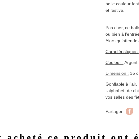
belle couleur fes
et festive.
Pas cher, ce ball
ou bien à l’entrée
Alors qu’attendez
Caractéristiques:
Couleur :
Argent 
Dimension :
36 c
Gonflable à l’air
l’alphabet, de ch
vos salles des f
Pa
Partager
t acheté ce produit ont 