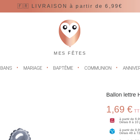
🇫🇷 LIVRAISON à partir de 6,99€
MES FÊTES
UBANS
MARIAGE
BAPTÊME
COMMUNION
ANNIVE
Ballon lettre
1,69 €
TT
à partir de 6,
Délais 8 à 10
à partir de 9,
Délais 48 à 7