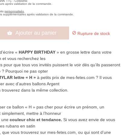
,99€ TTC - Colissimo
ours après validation de la commande.
uits
personnalisés
,
rs supplémentaires après validation de la commande.
Ajouter au panier


Rupture de stock
d’écrire «
HAPPY BIRTHDAY
» en grosse lettre dans votre
n et vous recherchez les
s pour que tous vos invités puissent le voir dès qu’ils passeront
e ? Pourquoi ne pas opter
MYLAR lettre « H »
à petits prix de mes-fetes.com ? Il vous
cier avec d’autres ballons Argent
trouverez dans la même collection.
iser ce ballon « H » pas cher pour écrire un prénom, un
 simplement, mettre à l’honneur
ns une
couleur chic et tendance.
Si vous avez envie de vous
des rubans en satin
, que vous trouverez sur mes-fetes.com, ou qui sont d’une