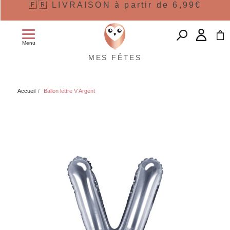
🇫🇷 LIVRAISON à partir de 6,99€
Menu
MES FÊTES
Accueil
Ballon lettre V Argent