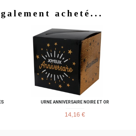
également acheté...
u rapide
Aperçu rapide

ES
URNE ANNIVERSAIRE NOIRE ET OR
14,16 €