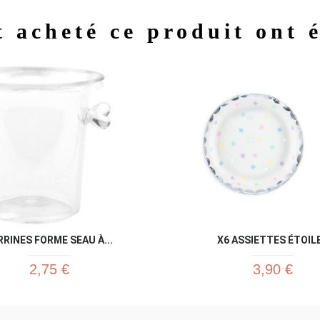
t acheté ce produit ont 
Aperçu rapide
Aperç


RRINES FORME SEAU À...
X6 ASSIETTES ÉTOIL
2,75 €
3,90 €