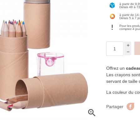
à partir de 9,
Délais 48 à 7
à partir de 14
Délais 5 à 7 j
Pour les prod
comptez 4 jou
Offrez un
cadeau 
Les crayons sont
servant de taille
La couleur du co
Pa
Partager
