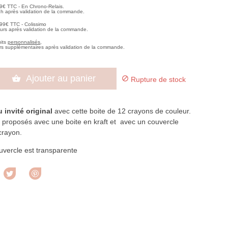
99€ TTC - En Chrono-Relais.
2h après validation de la commande.
,99€ TTC - Colissimo
ours après validation de la commande.
uits
personnalisés
,
rs supplémentaires après validation de la commande.
Ajouter au panier


Rupture de stock
invité original
avec cette boite de 12 crayons de couleur.
 proposés avec une boite en kraft et avec un couvercle
 crayon.
uvercle est transparente
rtager
Tweet
Pinterest