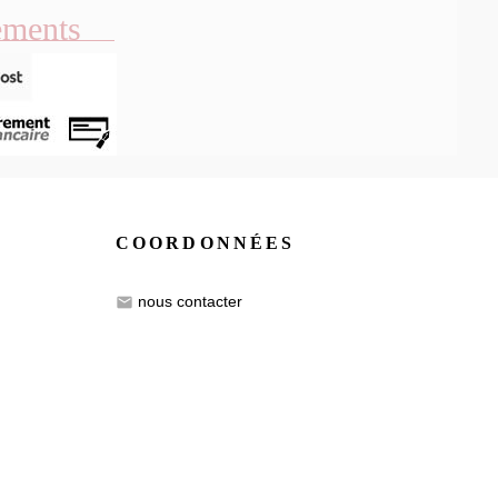
ements
COORDONNÉES
nous contacter
email