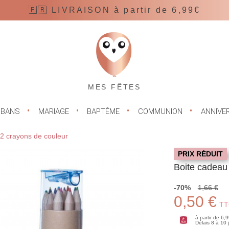
🇫🇷 LIVRAISON à partir de 6,99€
MES FÊTES
UBANS
MARIAGE
BAPTÊME
COMMUNION
ANNIVE
2 crayons de couleur
PRIX RÉDUIT
Boite cadeau
-70%
1,66 €
0,50 €
TT
à partir de 6,
Délais 8 à 10