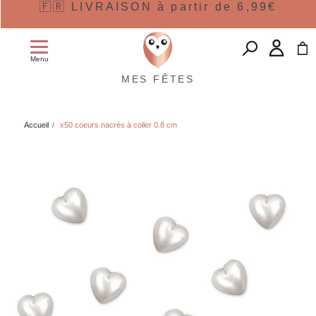
🇫🇷 LIVRAISON à partir de 6,99€
Menu
MES FÊTES
Accueil
x50 coeurs nacrés à coller 0.8 cm