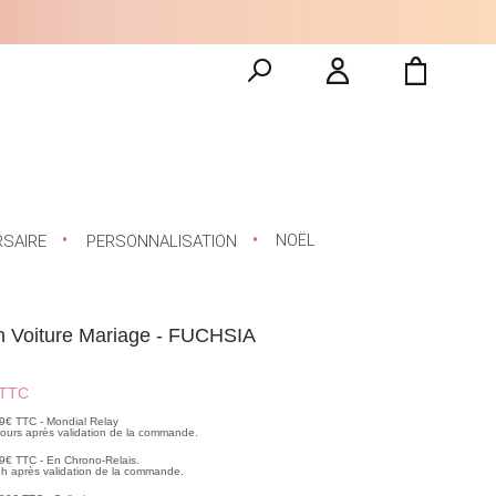
NOËL
RSAIRE
PERSONNALISATION
on Voiture Mariage - FUCHSIA
TTC
99€ TTC - Mondial Relay
 jours après validation de la commande.
99€ TTC - En Chrono-Relais.
2h après validation de la commande.