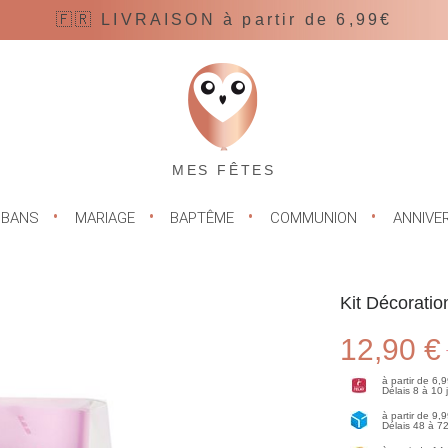
🇫🇷 LIVRAISON à partir de 6,99€
MES FÊTES
UBANS
MARIAGE
BAPTÊME
COMMUNION
ANNIVE
Kit Décorati
12,90 €
à partir de 6,
Délais 8 à 10
à partir de 9,
Délais 48 à 7