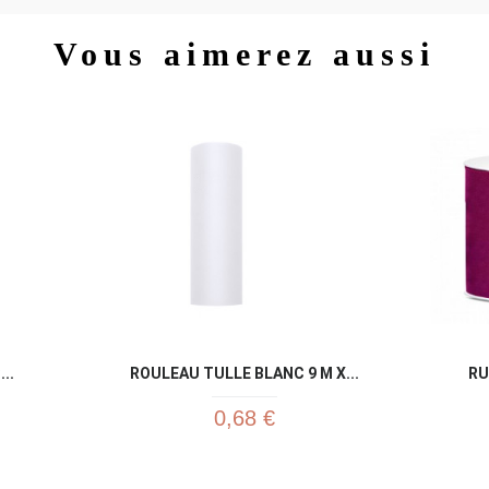
Vous aimerez aussi
Aperçu rapide

..
ROULEAU TULLE BLANC 9 M X...
RU
0,68 €