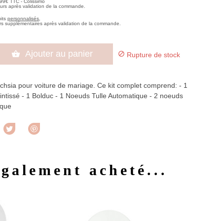
,99€ TTC - Colissimo
ours après validation de la commande.
uits
personnalisés
,
rs supplémentaires après validation de la commande.
Ajouter au panier


Rupture de stock
uchsia pour voiture de mariage. Ce kit complet comprend: - 1
intissé - 1 Bolduc - 1 Noeuds Tulle Automatique - 2 noeuds
ique
rtager
Tweet
Pinterest
également acheté...
u rapide
Aperçu rapide
