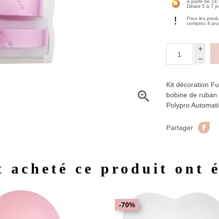
à partir de 14
Délais 5 à 7 j
Pour les prod
comptez 4 jou
Kit décoration F

bobine de ruban 
Polypro Automat
Pa
Partager
t acheté ce produit ont 
Aperçu rapide
Aperç


-70%