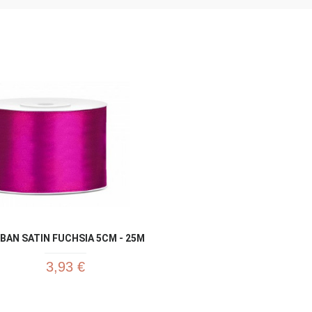
Aperçu rapide
Ap


BAN SATIN FUCHSIA 5CM - 25M
3,93 €