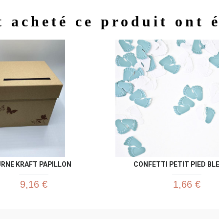
t acheté ce produit ont 
Aperçu rapide
Aperç


RNE KRAFT PAPILLON
CONFETTI PETIT PIED BLEU
9,16 €
1,66 €