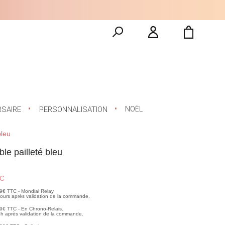
NOËL
RSAIRE
PERSONNALISATION
bleu
le pailleté bleu
C
99€ TTC - Mondial Relay
 jours après validation de la commande.
99€ TTC - En Chrono-Relais.
2h après validation de la commande.