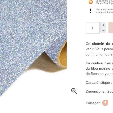
à partir de 14
Délais 5 à 7 j
Pour les prod
comptez 4 jou
Ce
chemin de t
venir. Vous pouv
communion ou en
De couleur bleu i
du bleu marine 
de fêtes en y app
Caractéristique :

Dimensions : 28
Pa
Partager