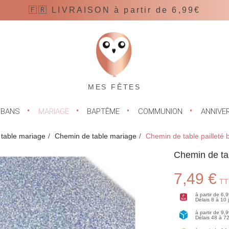
🇫🇷 LIVRAISON à partir de 6,99€
MES FÊTES
UBANS
MARIAGE
BAPTÊME
COMMUNION
ANNIVE
 table mariage
Chemin de table mariage
Chemin de table pailleté 
Chemin de tab
7,49 €
TT
à partir de 6,
Délais 8 à 10
à partir de 9,
Délais 48 à 7