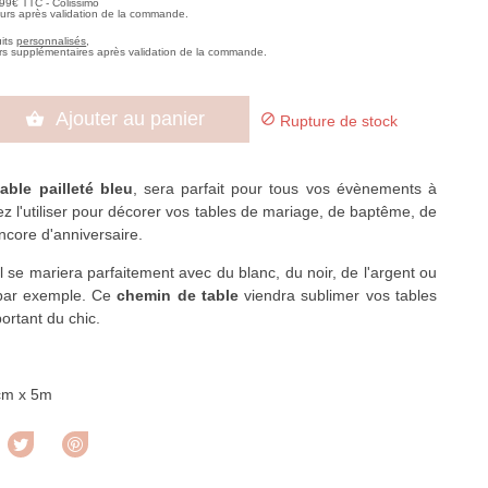
,99€ TTC - Colissimo
ours après validation de la commande.
uits
personnalisés
,
rs supplémentaires après validation de la commande.
Ajouter au panier


Rupture de stock
able pailleté bleu
, sera parfait pour tous vos évènements à
ez l'utiliser pour décorer vos tables de mariage, de baptême, de
core d'anniversaire.
l se mariera parfaitement avec du blanc, du noir, de l'argent ou
par exemple. Ce
chemin de table
viendra sublimer vos tables
ortant du chic.
cm x 5m
rtager
Tweet
Pinterest