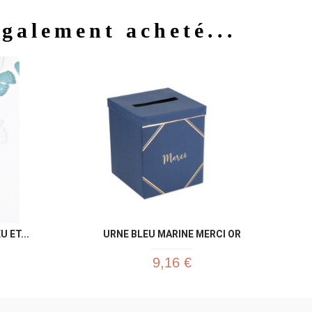
également acheté...
u rapide
Aperçu rapide

 ET...
URNE BLEU MARINE MERCI OR
9,16 €