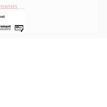
ements
Aperçu rapide
