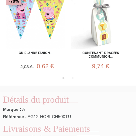
-70%
GUIRLANDE FANION...
CONTENANT DRAGÉES
COMMUNION...
0,62 €
9,74 €
2,08 €
Détails du produit
Marque :
A
Référence :
AG12-HOBI-CH500TU
Livraisons & Paiements