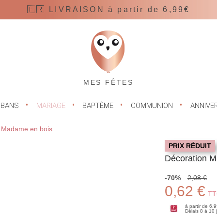
🇫🇷 LIVRAISON à partir de 6,99€
MES FÊTES
UBANS
MARIAGE
BAPTÊME
COMMUNION
ANNIVE
n Madame en bois
PRIX RÉDUIT
Décoration M
-70%
2,08 €
0,62 €
TT
à partir de 6,
Délais 8 à 10