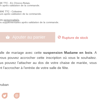
99€ TTC - En Chrono-Relais.
2h après validation de la commande.
,99€ TTC - Colissimo
ours après validation de la commande.
uits
personnalisés
,
rs supplémentaires après validation de la commande.
Ajouter au panier


Rupture de stock
alle de mariage avec cette
suspension Madame en bois
. A
vous pouvez accrocher cette inscription où vous le souhaitez.
us pouvez l'attacher au dos de votre chaise de mariée, vous
l'accrocher à l'entrée de votre salle de fête.
 ruban
rtager
Tweet
Pinterest