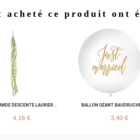
t acheté ce produit ont 
Aperçu rapide
Aperç


ANDE DESCENTE LAURIER...
BALLON GÉANT BAUDRUCHE 
4,16 €
3,40 €