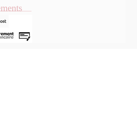
ements
Aperçu rapide
