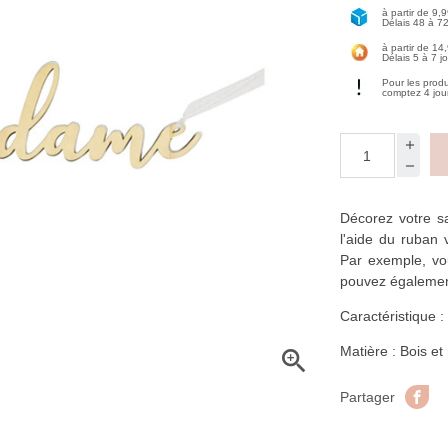
à partir de 9,
Délais 48 à 7
à partir de 14
Délais 5 à 7 j
Pour les prod
comptez 4 jou
Décorez votre s
l'aide du ruban 
Par exemple, vo
pouvez également 
Caractéristique :
Matière : Bois et

Pa
Partager