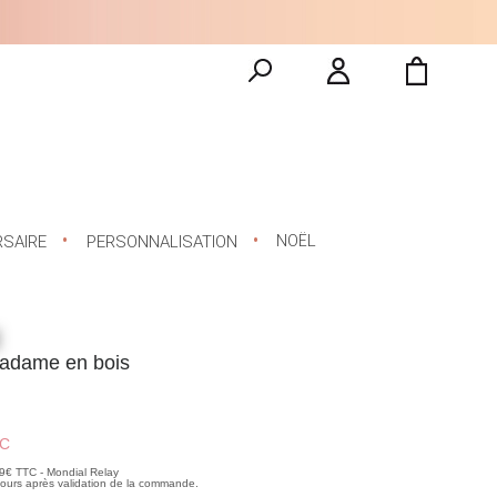
NOËL
RSAIRE
PERSONNALISATION
adame en bois
C
99€ TTC - Mondial Relay
 jours après validation de la commande.