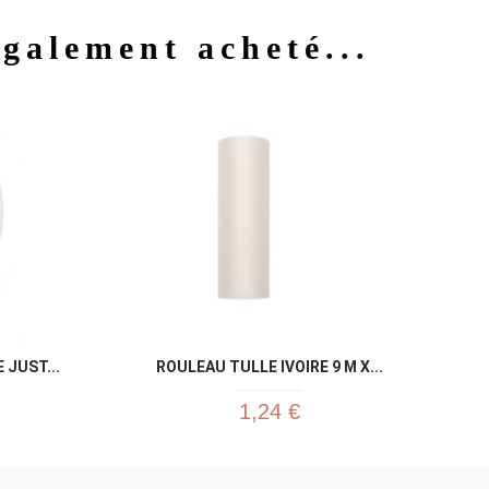
également acheté...
u rapide
Aperçu rapide

JUST...
ROULEAU TULLE IVOIRE 9 M X...
1,24 €