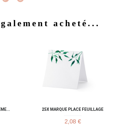
également acheté...
u rapide
Aperçu rapide

ME...
25X MARQUE PLACE FEUILLAGE
2,08 €