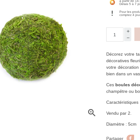
à partir de 14
Délais 5 à 7 j
Pour les prod
comptez 4 jou
Décorez votre t
décoratives fleu
votre décoration
bien dans un vase
Ces
boules déc
champêtre ou b
Caractéristiques 

Vendu par 2.
Diamètre : 5cm
Pa
Partager