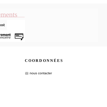
ements
COORDONNÉES
nous contacter
email