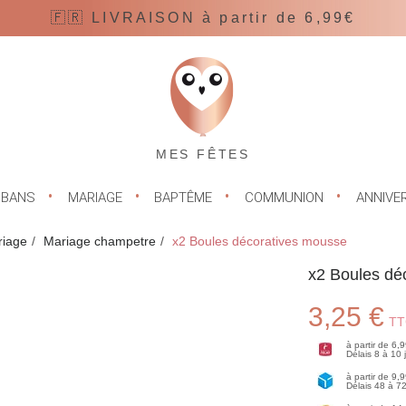
🇫🇷 LIVRAISON à partir de 6,99€
MES FÊTES
UBANS
MARIAGE
BAPTÊME
COMMUNION
ANNIVE
iage
Mariage champetre
x2 Boules décoratives mousse
x2 Boules dé
3,25 €
TT
à partir de 6,
Délais 8 à 10
à partir de 9,
Délais 48 à 7