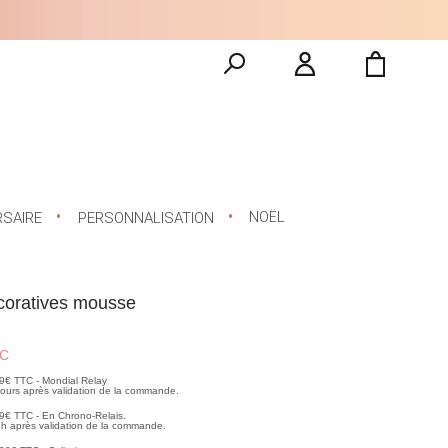
NOËL
RSAIRE
PERSONNALISATION
coratives mousse
C
99€ TTC - Mondial Relay
 jours après validation de la commande.
99€ TTC - En Chrono-Relais.
2h après validation de la commande.