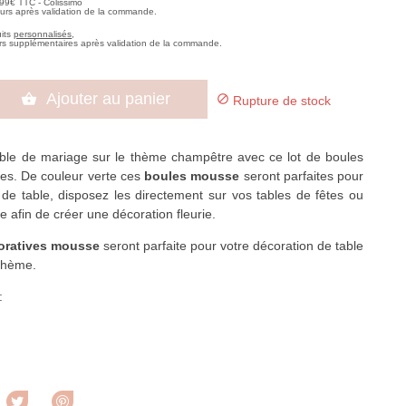
,99€ TTC - Colissimo
ours après validation de la commande.
uits
personnalisés
,
rs supplémentaires après validation de la commande.
Ajouter au panier


Rupture de stock
able de mariage sur le thème champêtre avec ce lot de boules
ries. De couleur verte ces
boules mousse
seront parfaites pour
 de table, disposez les directement sur vos tables de fêtes ou
 afin de créer une décoration fleurie.
oratives mousse
seront parfaite pour votre décoration de table
ohème.
:
rtager
Tweet
Pinterest