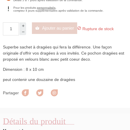
Délais 5 à 7 jours après validation de la commande.
Pour les produits
personnalisés
,
comptez 4 jours supplémentaires après validation de la commande.
Ajouter au panier


Rupture de stock
Superbe sachet à dragées qui fera la différence. Une façon
originale d'offrir vos dragées à vos invités. Ce pochon dragées est
proposé en velours blanc avec petit coeur deco.
Dimension : 8 x 10 cm
peut contenir une douzaine de dragées
Partager
Tweet
Pinterest
Partager
Détails du produit