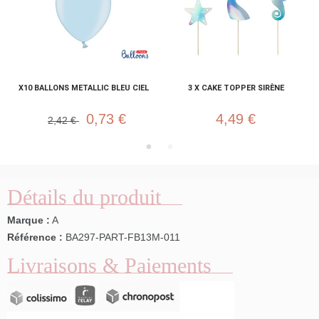
X10 BALLONS METALLIC BLEU CIEL
3 X CAKE TOPPER SIRÈNE
0,73 €
4,49 €
2,42 €
Détails du produit
Marque :
A
Référence :
BA297-PART-FB13M-011
Livraisons & Paiements