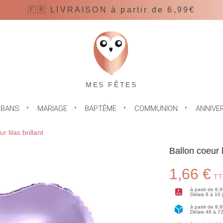
🇫🇷 LIVRAISON à partir de 6,99€
MES FÊTES
UBANS
MARIAGE
BAPTÊME
COMMUNION
ANNIVE
r lilas brillant
Ballon coeur li
1,66 €
TT
à partir de 6,
Délais 8 à 10
à partir de 9,
Délais 48 à 7