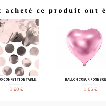
t acheté ce produit ont 
Aperçu rapide
Aperç


00 CONFETTI DE TABLE...
BALLON COEUR ROSE BRI
2,90 €
1,66 €