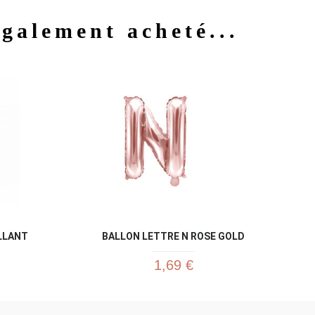
également acheté...
u rapide
Aperçu rapide

LLANT
BALLON LETTRE N ROSE GOLD
1,69 €