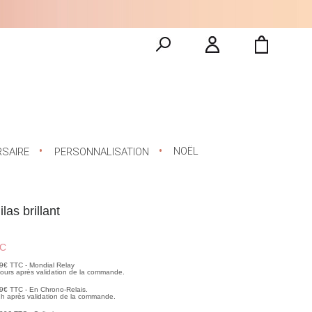
NOËL
RSAIRE
PERSONNALISATION
las brillant
C
99€ TTC - Mondial Relay
 jours après validation de la commande.
99€ TTC - En Chrono-Relais.
2h après validation de la commande.