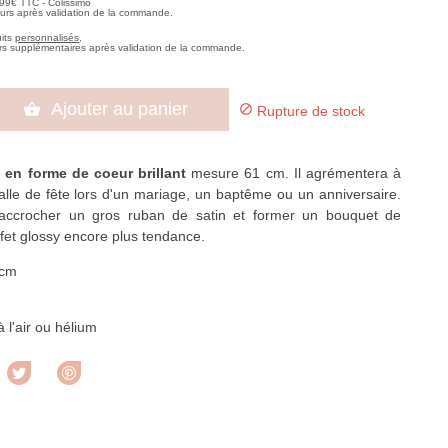
,99€ TTC - Colissimo
ours après validation de la commande.
uits
personnalisés
,
rs supplémentaires après validation de la commande.
Ajouter au panier


Rupture de stock
 en forme de coeur brillant
mesure 61 cm. Il agrémentera à
salle de fête lors d'un mariage, un baptême ou un anniversaire.
accrocher un gros ruban de satin et former un bouquet de
effet glossy encore plus tendance.
 cm
à l'air ou hélium
rtager
Tweet
Pinterest