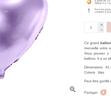
à partir de 14
Délais 5 à 7 j
Pour les prod
comptez 4 jou
Ce grand
ballon
merveille votre 
Vous pouvez y 
ballons. Il a un 
Dimensions : 61
Coloris : lilas
Peut être gonflé 

Pa
Partager