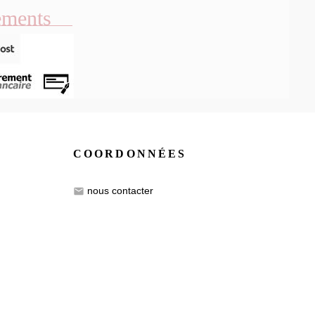
ements
COORDONNÉES
nous contacter
email